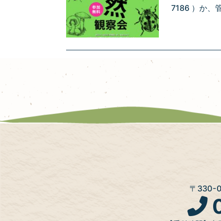
7186 ）か
〒330
0