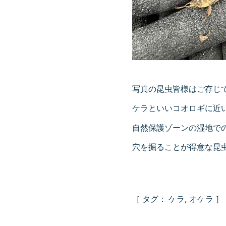
写真の昆虫皆様はご存じ
ケラといいコオロギに近
自然保護ゾーンの湿地で
穴を掘ることが得意な昆
［ タグ：
ケラ
,
オケラ
］