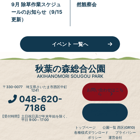
9月 除草作業スケジュ
然観察会
ールのお知らせ（9/15
更新）
イベント 一覧へ
秋葉の森総合公園
AKIHANOMORI SOUGOU PARK
〒330-0077 埼玉県さいたま市西区中釘
お問い合わせはこち
1241
ら
048-620-
7186
西区の公園一覧
（GR10）
【受付時間】土日祝日及び年末年始を除く、
平日 9:00～17:00
トップページ
公園一覧 西区(GR10)
各種様式ダウンロード
プライバシー
ポリシー
運営会社