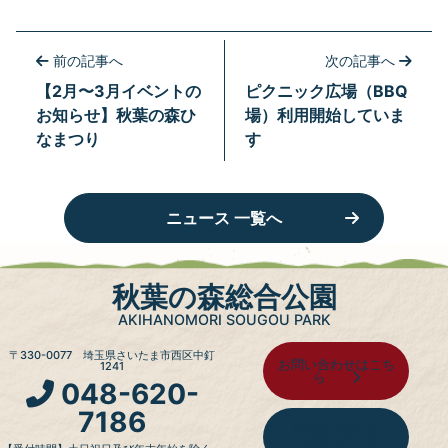
前の記事へ
次の記事へ
【2月〜3月イベントの
ピクニック広場（BBQ
お知らせ】秋葉の森ひ
場）利用開始していま
なまつり
す
ニュース 一覧へ
秋葉の森総合公園
AKIHANOMORI SOUGOU PARK
〒330-0077 埼玉県さいたま市西区中釘
お問い合わせはこち
1241
ら
048-620-
7186
西区の公園一覧
（GR10）